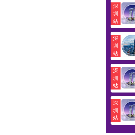
深
圳
站
深
圳
站
深
圳
站
深
圳
站